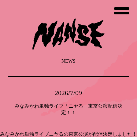
コ
ン
テ
ン
ツ
へ
ス
キ
ッ
NEWS
プ
2026/7/09
みなみかわ単独ライブ「ニヤる」東京公演配信決
定！！
みなみかわ単独ライブニヤるの東京公演が配信決定しました！