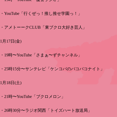
・YouTube「行くぜっ！推し推せ学園っ！」
・アメトーークCLUB「東ブクロ大好き芸人」
1月17日(金)
・19時〜YouTube「さまぁ〜ずチャンネル」
・25時15分〜サンテレビ「ケンコバのバコバコナイト」
1月18日(土)
・21時〜YouTube「ブクロメロン」
・26時30分〜ラジオ関西「トイズハート放送局」