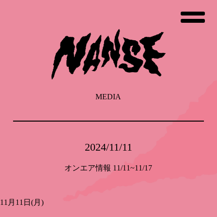
コ
ン
テ
ン
ツ
へ
ス
キ
ッ
MEDIA
プ
2024/11/11
オンエア情報 11/11~11/17
11月11日(月)