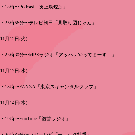
・18時〜Podcast「炎上喫煙所」
・25時56分〜テレビ朝日「見取り図じゃん」
11月12日(火)
・23時30分〜MBSラジオ「アッパレやってまーす！」
11月13日(水)
・18時〜FANZA「東京スキャンダルクラブ」
11月14日(木)
・19時〜YouTube「復讐ラジオ」
・26時35分〜フジテレビ「モルック特番」