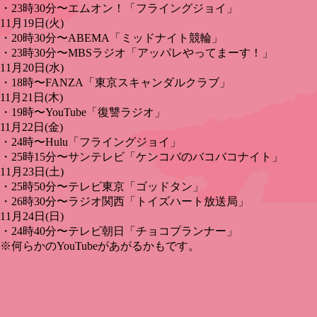
・23時30分〜エムオン！「フライングジョイ」
11月19日(火)
・20時30分〜ABEMA「ミッドナイト競輪」
・23時30分〜MBSラジオ「アッパレやってまーす！」
11月20日(水)
・18時〜FANZA「東京スキャンダルクラブ」
11月21日(木)
・19時〜YouTube「復讐ラジオ」
11月22日(金)
・24時〜Hulu「フライングジョイ」
・25時15分〜サンテレビ「ケンコバのバコバコナイト」
11月23日(土)
・25時50分〜テレビ東京「ゴッドタン」
・26時30分〜ラジオ関西「トイズハート放送局」
11月24日(日)
・24時40分〜テレビ朝日「チョコプランナー」
※何らかのYouTubeがあがるかもです。