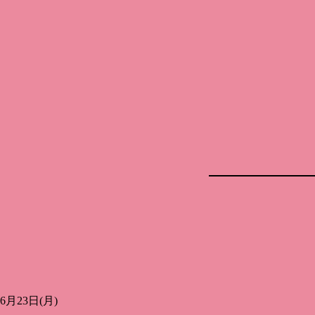
コ
ン
テ
ン
ツ
へ
ス
キ
ッ
プ
6月23日(月)