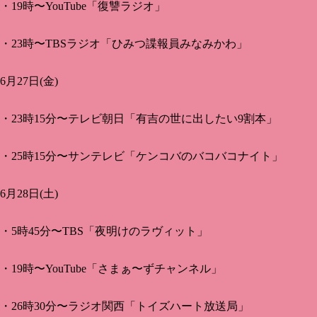
・19時〜YouTube「復讐ラジオ」
・23時〜TBSラジオ「ひみつ諜報員みなみかわ」
6月27日(金)
・23時15分〜テレビ朝日「有吉の世に出したい9割本」
・25時15分〜サンテレビ「ケンコバのバコバコナイト」
6月28日(土)
・5時45分〜TBS「夜明けのラヴィット」
・19時〜YouTube「さまぁ〜ずチャンネル」
・26時30分〜ラジオ関西「トイズハート放送局」