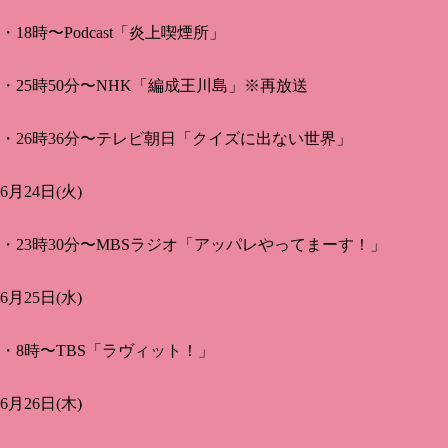
・18時〜Podcast「炎上喫煙所」
・25時50分〜NHK「編成王川島」※再放送
・26時36分〜テレビ朝日「クイズに出ない世界」
6月24日(火)
・23時30分〜MBSラジオ「アッパレやってまーす！」
6月25日(水)
・8時〜TBS「ラヴィット！」
6月26日(木)