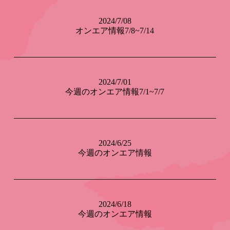
2024/7/08
オンエア情報7/8~7/14
2024/7/01
今週のオンエア情報7/1~7/7
2024/6/25
今週のオンエア情報
2024/6/18
今週のオンエア情報